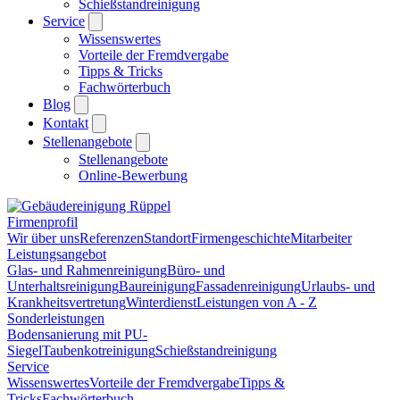
Schießstandreinigung
Service
Wissenswertes
Vorteile der Fremdvergabe
Tipps & Tricks
Fachwörterbuch
Blog
Kontakt
Stellenangebote
Stellenangebote
Online-Bewerbung
Firmenprofil
Wir über uns
Referenzen
Standort
Firmengeschichte
Mitarbeiter
Leistungsangebot
Glas- und Rahmenreinigung
Büro- und
Unterhaltsreinigung
Baureinigung
Fassadenreinigung
Urlaubs- und
Krankheitsvertretung
Winterdienst
Leistungen von A - Z
Sonderleistungen
Bodensanierung mit PU-
Siegel
Taubenkotreinigung
Schießstandreinigung
Service
Wissenswertes
Vorteile der Fremdvergabe
Tipps &
Tricks
Fachwörterbuch